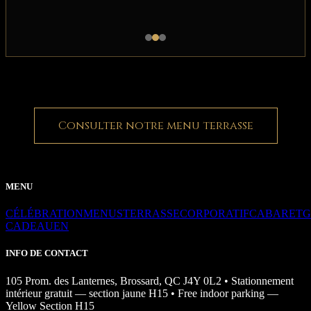
Consulter notre menu terrasse
MENU
CÉLÉBRATION
MENUS
TERRASSE
CORPORATIF
CABARET
G
CADEAU
EN
INFO DE CONTACT
105 Prom. des Lanternes, Brossard, QC J4Y 0L2 • Stationnement
intérieur gratuit — section jaune H15 • Free indoor parking —
Yellow Section H15