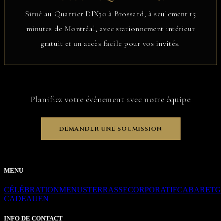
Situé au Quartier DIX30 à Brossard, à seulement 15
minutes de Montréal, avec stationnement intérieur
gratuit et un accès facile pour vos invités.
Planifiez votre événement avec notre équipe
DEMANDER UNE SOUMISSION
MENU
CÉLÉBRATION
MENUS
TERRASSE
CORPORATIF
CABARET
G
CADEAU
EN
INFO DE CONTACT