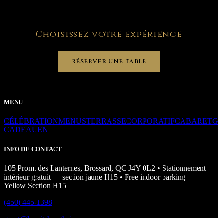
Choisissez votre expérience
RÉSERVER UNE TABLE
MENU
CÉLÉBRATION
MENUS
TERRASSE
CORPORATIF
CABARET
G
CADEAU
EN
INFO DE CONTACT
105 Prom. des Lanternes, Brossard, QC J4Y 0L2 • Stationnement
intérieur gratuit — section jaune H15 • Free indoor parking —
Yellow Section H15
(450) 445-1398